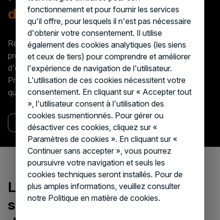
fonctionnement et pour fournir les services
d'offres pour +50 produits !
qu'il offre, pour lesquels il n'est pas nécessaire
d'obtenir votre consentement. Il utilise
Reprises en volume : pour une reprise efficace de 50
également des cookies analytiques (les siens
produits ou plus, optez pour notre processus d'appels
et ceux de tiers) pour comprendre et améliorer
d'offres.
l'expérience de navigation de l'utilisateur.
L'utilisation de ces cookies nécessitent votre
Profitez d'un service sur-mesure adapté aux grandes
consentement. En cliquant sur « Accepter tout
quantités pour simplifier et optimiser vos démarches.
», l'utilisateur consent à l'utilisation des
cookies susmentionnés. Pour gérer ou
Lancer votre appel d'offres
désactiver ces cookies, cliquez sur «
Paramètres de cookies ». En cliquant sur «
Continuer sans accepter », vous pourrez
poursuivre votre navigation et seuls les
cookies techniques seront installés. Pour de
La reprise de chaque
plus amples informations, veuillez consulter
notre Politique en matière de cookies.
smartphone permet